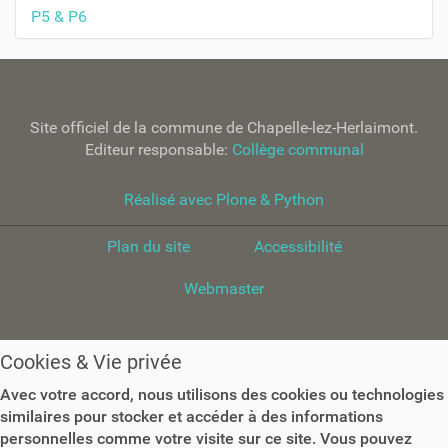
r
g
P5 & P6
l
a
e
t
d
i
o
c
o
Site officiel de la commune de Chapelle-lez-Herlaimont.
u
n
Editeur responsable:
Collège communal
m
e
Réalisé avec Plone & Python
n
t
Plan du site
Accessibilité
Webmaster
Cookies & Vie privée
Avec votre accord, nous utilisons des cookies ou technologies
similaires pour stocker et accéder à des informations
personnelles comme votre visite sur ce site. Vous pouvez