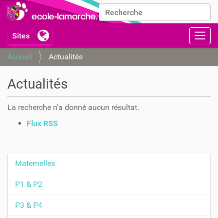
Chercher par
Recherche avancée…
Activ
Accueil
Actualités
Actualités
La recherche n'a donné aucun résultat.
A
Flux RSS
c
t
i
Maternelles
N
o
n
a
P1 & P2
s
v
s
P3 & P4
i
u