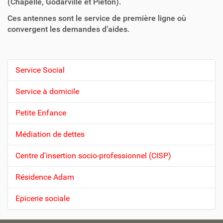
(Chapelle, Godarville et Piéton).
Ces antennes sont le service de première ligne où
convergent les demandes d’aides.
Service Social
N
a
Service à domicile
v
Petite Enfance
i
g
Médiation de dettes
a
t
Centre d'insertion socio-professionnel (CISP)
i
Résidence Adam
o
n
Epicerie sociale