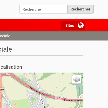
Chercher par
Recherche avancée…
ociale
iale
calisation