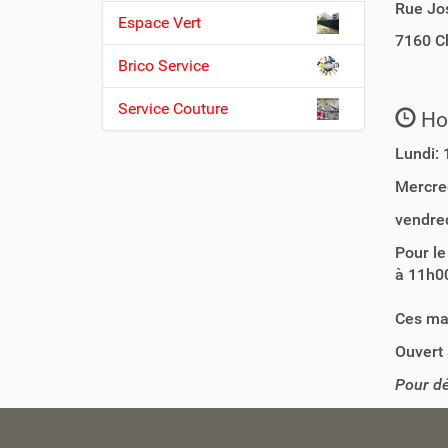
Rue Jo
n
Espace Vert
7160
C
Brico Service
Service Couture
Hor
Lundi:
Mercre
vendre
Pour le
à 11h0
Ces mag
Ouvert 
Pour dé