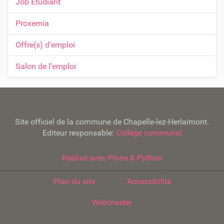
Job Etudiant
i
g
Proxemia
a
t
Offre(s) d'emploi
i
Salon de l'emploi
o
n
Site officiel de la commune de Chapelle-lez-Herlaimont.
Editeur responsable:
Collège communal
Réalisé avec Plone & Python
Plan du site
Accessibilité
Webmaster