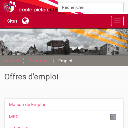
Chercher par
Recherche avancée…
Activ
Accueil
Économie
Emploi
Offres d'emploi
Maison de Emploi
N
a
MRC
v