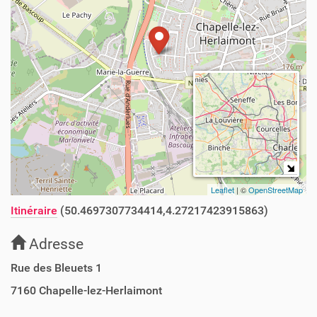
Leaflet
| ©
OpenStreetMap
Itinéraire
(50.4697307734414,4.27217423915863)
Adresse
Rue des Bleuets 1
7160
Chapelle-lez-Herlaimont