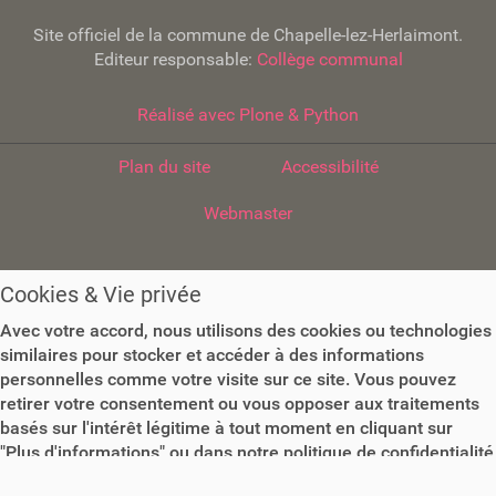
n
Site officiel de la commune de Chapelle-lez-Herlaimont.
Editeur responsable:
Collège communal
Réalisé avec Plone & Python
Plan du site
Accessibilité
Webmaster
Cookies & Vie privée
Avec votre accord, nous utilisons des cookies ou technologies
similaires pour stocker et accéder à des informations
personnelles comme votre visite sur ce site. Vous pouvez
retirer votre consentement ou vous opposer aux traitements
basés sur l'intérêt légitime à tout moment en cliquant sur
"Plus d'informations" ou dans notre politique de confidentialité
sur ce site.
Plus d'informations