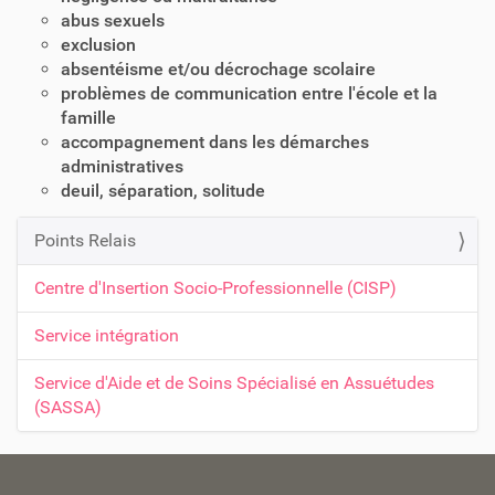
abus sexuels
exclusion
absentéisme et/ou décrochage scolaire
problèmes de communication entre l'école et la
famille
accompagnement dans les démarches
administratives
deuil, séparation, solitude
Points Relais
N
a
Centre d'Insertion Socio-Professionnelle (CISP)
v
Service intégration
i
g
Service d'Aide et de Soins Spécialisé en Assuétudes
a
(SASSA)
t
i
o