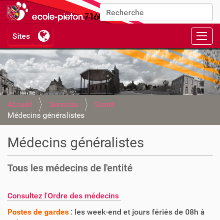
Chercher par
Recherche avancée…
Activ
Accueil
Services
Santé
Médecins généralistes
Médecins généralistes
Tous les médecins de l'entité
Consultez l'Ordre des médecins
Postes de gardes
: les week-end et jours fériés de 08h à