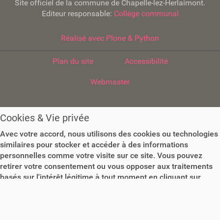
Site officiel de la commune de Chapelle-lez-Herlaimont.
Editeur responsable:
Collège communal
Réalisé avec Plone & Python
Plan du site
Accessibilité
Webmaster
Cookies & Vie privée
Avec votre accord, nous utilisons des cookies ou technologies
similaires pour stocker et accéder à des informations
personnelles comme votre visite sur ce site. Vous pouvez
retirer votre consentement ou vous opposer aux traitements
basés sur l'intérêt légitime à tout moment en cliquant sur
"Plus d'informations" ou dans notre politique de confidentialité
sur ce site.
Plus d'informations
Accepter les Cookies
Paramétrer