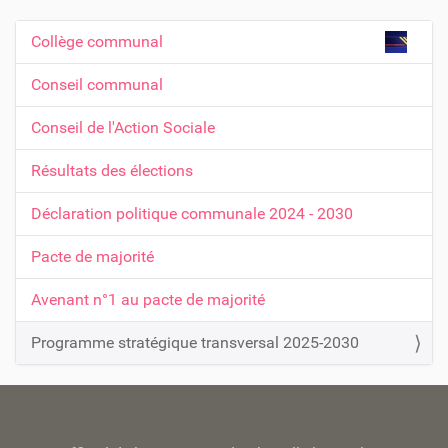
Collège communal
N
a
Conseil communal
v
Conseil de l'Action Sociale
i
g
Résultats des élections
a
t
Déclaration politique communale 2024 - 2030
i
Pacte de majorité
o
n
Avenant n°1 au pacte de majorité
Programme stratégique transversal 2025-2030