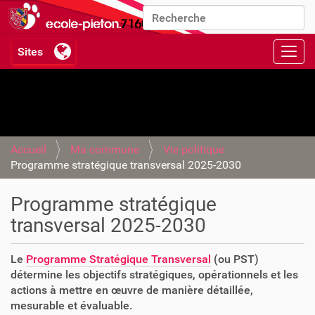
Chercher par
Recherche avancée…
Activ
Accueil
Ma commune
Vie politique
Programme stratégique transversal 2025-2030
Programme stratégique
transversal 2025-2030
Le
Programme Stratégique Transversal
(ou PST)
détermine les objectifs stratégiques, opérationnels et les
actions à mettre en œuvre de manière détaillée,
mesurable et évaluable.