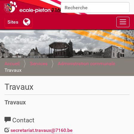
Chercher par
Recherche avancée…
Activ
Accueil
Services
Administration communale
Travaux
Travaux
Travaux
Contact
secretariat.travaux@7160.be