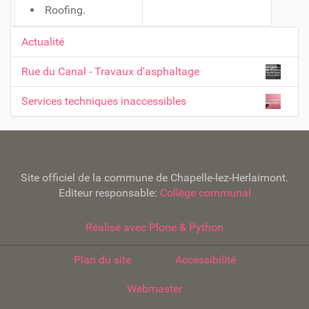
Roofing.
Actualité
N
a
Rue du Canal - Travaux d'asphaltage
v
Services techniques inaccessibles
i
g
a
t
Site officiel de la commune de Chapelle-lez-Herlaimont.
i
Editeur responsable:
Collège communal
o
n
Réalisé avec Plone & Python
Plan du site
Accessibilité
Webmaster