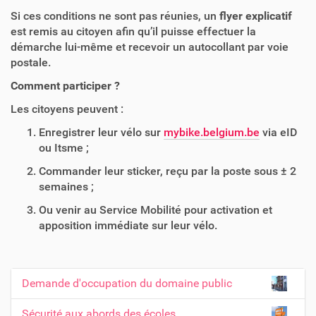
Si ces conditions ne sont pas réunies, un
flyer explicatif
est remis au citoyen afin qu’il puisse effectuer la
démarche lui-même et recevoir un autocollant par voie
postale.
Comment participer ?
Les citoyens peuvent :
Enregistrer leur vélo sur
mybike.belgium.be
via eID
ou Itsme ;
Commander leur sticker, reçu par la poste sous ± 2
semaines ;
Ou venir au Service Mobilité pour activation et
apposition immédiate sur leur vélo.
Demande d'occupation du domaine public
N
a
Sécurité aux abords des écoles