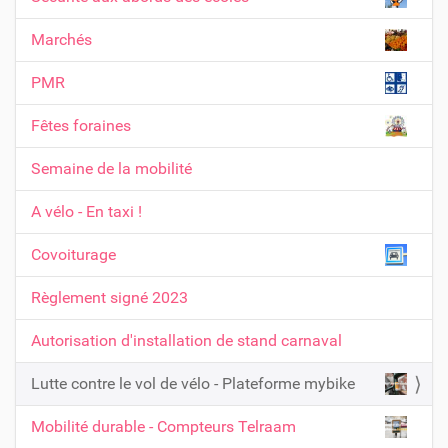
v
Marchés
i
g
PMR
a
t
Fêtes foraines
i
Semaine de la mobilité
o
n
A vélo - En taxi !
Covoiturage
Règlement signé 2023
Autorisation d'installation de stand carnaval
Lutte contre le vol de vélo - Plateforme mybike
Mobilité durable - Compteurs Telraam