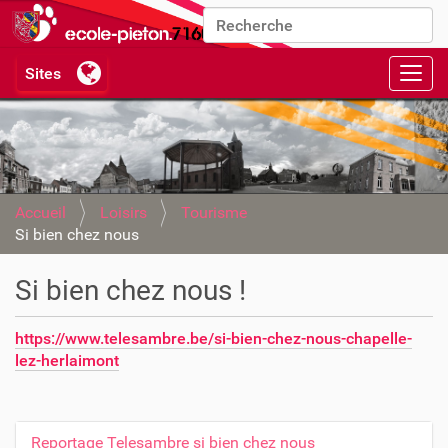
Chercher par
Recherche avancée…
Activ
Accueil
Loisirs
Tourisme
Si bien chez nous
Si bien chez nous !
https://www.telesambre.be/si-bien-chez-nous-chapelle-
lez-herlaimont
Reportage Telesambre si bien chez nous
N