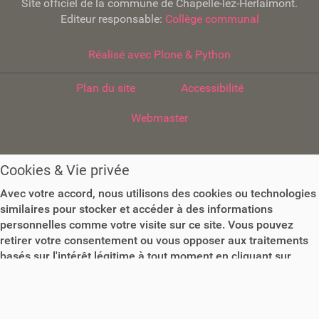
Site officiel de la commune de Chapelle-lez-Herlaimont.
Editeur responsable:
Collège communal
Réalisé avec Plone & Python
Plan du site
Accessibilité
Webmaster
Cookies & Vie privée
Avec votre accord, nous utilisons des cookies ou technologies
similaires pour stocker et accéder à des informations
personnelles comme votre visite sur ce site. Vous pouvez
retirer votre consentement ou vous opposer aux traitements
basés sur l'intérêt légitime à tout moment en cliquant sur
"Plus d'informations" ou dans notre politique de confidentialité
sur ce site.
Plus d'informations
Accepter les Cookies
Paramétrer