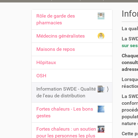
o
u
Info
Rôle de garde des
s
N
pharmacies
ê
a
La qual
t
v
Médecins généralistes
e
La SWD
i
s
sur ses
Maisons de repos
i
g
Chaque 
c
a
Hôpitaux
consult
i
t
adresse
OSH
i
:
Lorsque
o
réactio
Information SWDE - Qualité
n
de l'eau de distribution
La SWDE
conform
Fortes chaleurs - Les bons
procédu
gestes
populat
nature 
Fortes chaleurs : un soutien
Cette p
pour les personnes les plus