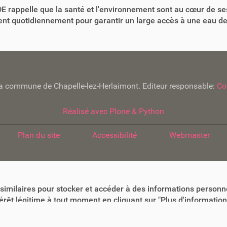
 rappelle que la santé et l'environnement sont au cœur de se
lent quotidiennement pour garantir un large accès à une eau de
e la commune de Chapelle-lez-Herlaimont. Editeur responsable:
Co
Réalisé avec Plone & Python
Plan du site
Accessibilité
Webmaster
similaires pour stocker et accéder à des informations personne
êt légitime à tout moment en cliquant sur "Plus d'informations"