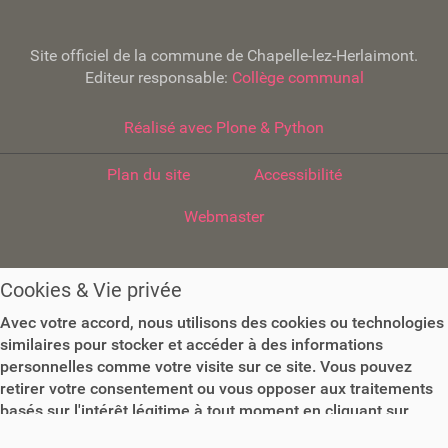
o
n
Site officiel de la commune de Chapelle-lez-Herlaimont.
Editeur responsable:
Collège communal
Réalisé avec Plone & Python
Plan du site
Accessibilité
Webmaster
Cookies & Vie privée
Avec votre accord, nous utilisons des cookies ou technologies
similaires pour stocker et accéder à des informations
personnelles comme votre visite sur ce site. Vous pouvez
retirer votre consentement ou vous opposer aux traitements
basés sur l'intérêt légitime à tout moment en cliquant sur
"Plus d'informations" ou dans notre politique de confidentialité