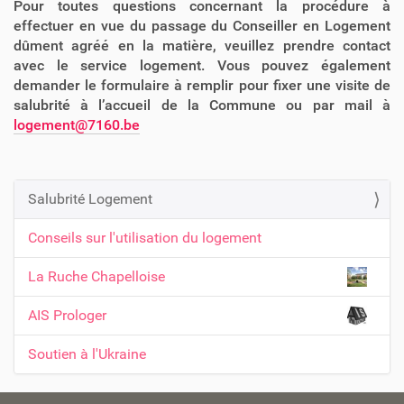
Pour toutes questions concernant la procédure à
effectuer en vue du passage du Conseiller en Logement
dûment agréé en la matière, veuillez prendre contact
avec le service logement. Vous pouvez également
demander le formulaire à remplir pour fixer une visite de
salubrité à l’accueil de la Commune ou par mail à
logement@7160.be
Salubrité Logement
N
a
Conseils sur l'utilisation du logement
v
La Ruche Chapelloise
i
g
AIS Prologer
a
t
Soutien à l'Ukraine
i