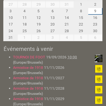
m
27
28
29
30
31
1
2
o
3
4
5
6
7
8
9
n
10
11
12
13
14
15
16
t
h
17
18
19
20
21
22
23
-
24
25
26
27
28
29
30
8
31
1
2
3
4
5
6
Événements à venir
TOURNOI DE FOOT
19/09/2026
10:00
(Europe/Brussels)
Armistice de 1918
11/11/2026
(Europe/Brussels)
Armistice de 1918
11/11/2027
(Europe/Brussels)
Armistice de 1918
11/11/2028
(Europe/Brussels)
Armistice de 1918
11/11/2029
(Europe/Brussels)