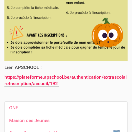
Lien APSCHOOL :
https://plateforme.apschool.be/authentication/extrascolai
reInscription/accueil/192
ONE
N
a
Maison des Jeunes
v