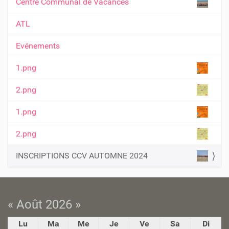
Centre Communal de Vacances
i
g
ATL
a
t
Evénements
i
1.png
o
n
2.png
1.png
2.png
INSCRIPTIONS CCV AUTOMNE 2024
« Août 2026 »
Lu
Ma
Me
Je
Ve
Sa
Di