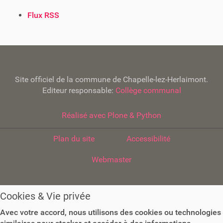
A
Flux RSS
c
t
i
o
n
Site officiel de la commune de Chapelle-lez-Herlaimont.
s
Editeur responsable:
Collège communal
s
u
r
Réalisé avec Plone & Python
l
e
Plan du site
Accessibilité
d
o
Webmaster
c
u
m
Cookies & Vie privée
e
n
Avec votre accord, nous utilisons des cookies ou technologies
t