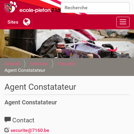
Chercher par
Recherche avancée…
Activ
Accueil
Services
Sécurité
Agent Constatateur
Agent Constatateur
Agent Constatateur
Contact
securite@7160.be