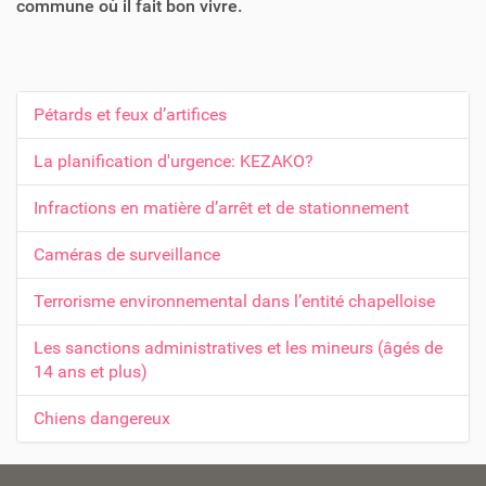
commune où il fait bon vivre.
Pétards et feux d’artifices
N
a
La planification d'urgence: KEZAKO?
v
Infractions en matière d’arrêt et de stationnement
i
g
Caméras de surveillance
a
t
Terrorisme environnemental dans l’entité chapelloise
i
Les sanctions administratives et les mineurs (âgés de
o
14 ans et plus)
n
Chiens dangereux